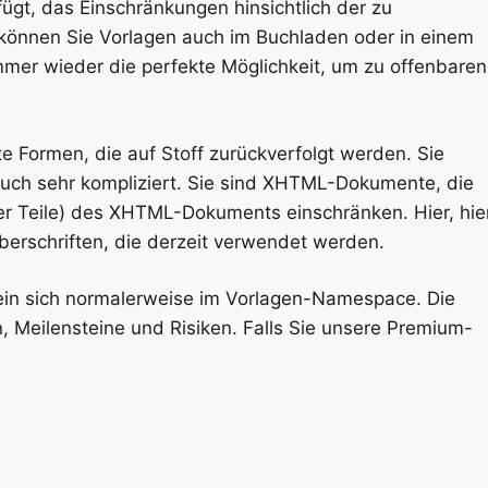
fügt, das Einschränkungen hinsichtlich der zu
können Sie Vorlagen auch im Buchladen oder in einem
mer wieder die perfekte Möglichkeit, um zu offenbaren
e Formen, die auf Stoff zurückverfolgt werden. Sie
uch sehr kompliziert. Sie sind XHTML-Dokumente, die
ger Teile) des XHTML-Dokuments einschränken. Hier, hie
Überschriften, die derzeit verwendet werden.
sein sich normalerweise im Vorlagen-Namespace. Die
n, Meilensteine und Risiken. Falls Sie unsere Premium-
onell gestaltetes Begräbnisprogramm, das Jene und Ihr
sere Vorlagen für das Bestattungsprogramm für Premiu
nd Arbeit und bieten dennoch dieses wirklich
mm.