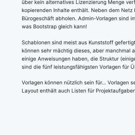
über kein alternatives Lizenzierung Menge ver
kopierenden Inhalte enthält. Neben dem Netz 
Bürogeschäft abholen. Admin-Vorlagen sind im
was Bootstrap gleich kann!
Schablonen sind meist aus Kunststoff gefertigt
können sehr mächtig dieses, aber manchmal a
einige Anweisungen haben, die Struktur (eini
sind die fünf leistungsfähigsten Vorlagen für 
Vorlagen können nützlich sein für… Vorlagen 
Layout enthält auch Listen für Projektaufgabe
Vorlagen erwerben, erhalten Jene ein professi
Angehörigen viele Jahre schätzen werden. Un
Programme sorge tragen für minimalen Mühe u
bemerkenswertes und professionelles Progra