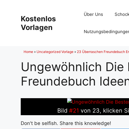
Zum
Inhalt
Über Uns
Schock
Kostenlos
springen
Vorlagen
Nutzungsbedingunge
Home
»
Uncategorized Vorlage
»
23 Überraschen Freundebuch E
Ungewöhnlich Die 
Freundebuch Ideen
Bild
#21
von 23, klicken Si
Don't be selfish. Share this knowledge!