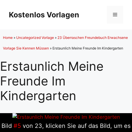
Zum
Inhalt
Kostenlos Vorlagen
Menü
springen
Home
»
Uncategorized Vorlage
»
23 Überraschen Freundebuch Erwachsene
Vorlage Sie Kennen Müssen
»
Erstaunlich Meine Freunde Im Kindergarten
Erstaunlich Meine
Freunde Im
Kindergarten
Bild
#5
von 23, klicken Sie auf das Bild, um es