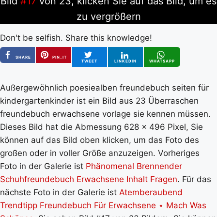
Bild
#17
von 23, klicken Sie auf das Bild, um es
zu vergrößern
Don't be selfish. Share this knowledge!
SHARE
PIN_IT
TWEET
LINKEDIN
WHATSAPP
Außergewöhnlich poesiealben freundebuch seiten für
kindergartenkinder ist ein Bild aus 23 Überraschen
freundebuch erwachsene vorlage sie kennen müssen.
Dieses Bild hat die Abmessung 628 x 496 Pixel, Sie
können auf das Bild oben klicken, um das Foto des
großen oder in voller Größe anzuzeigen. Vorheriges
Foto in der Galerie ist
Phänomenal Brennender
Schuhfreundebuch Erwachsene Inhalt Fragen
. Für das
nächste Foto in der Galerie ist
Atemberaubend
Trendtipp Freundebuch Für Erwachsene ⋆ Mach Was