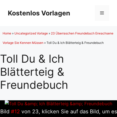
Zum
Inhalt
Kostenlos Vorlagen
Menü
springen
Home
»
Uncategorized Vorlage
»
23 Überraschen Freundebuch Erwachsene
Vorlage Sie Kennen Müssen
»
Toll Du & Ich Blätterteig & Freundebuch
Toll Du & Ich
Blätterteig &
Freundebuch
Bild
#12
von 23, klicken Sie auf das Bild, um es