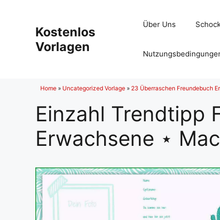
Zum
Inhalt
Über Uns
Schock
Kostenlos
springen
Vorlagen
Nutzungsbedingunge
Home
»
Uncategorized Vorlage
»
23 Überraschen Freundebuch E
Einzahl Trendtipp
Erwachsene ⋆ Mac