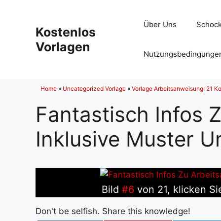
Zum
Inhalt
Über Uns
Schock
Kostenlos
springen
Vorlagen
Nutzungsbedingunge
Home
»
Uncategorized Vorlage
»
Vorlage Arbeitsanweisung: 21 Ko
Fantastisch Infos 
Inklusive Muster U
Bild
#6
von 21, klicken Si
Don't be selfish. Share this knowledge!