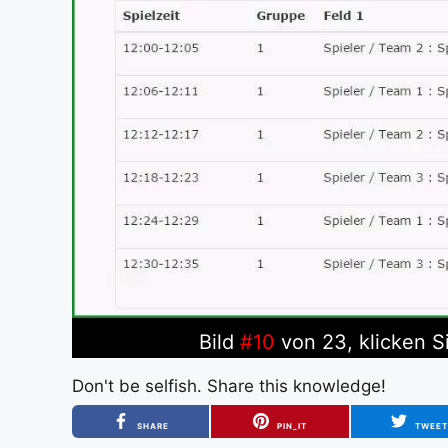
Bild
#10
von 23, klicken S
Don't be selfish. Share this knowledge!
SHARE
PIN_IT
TWEE