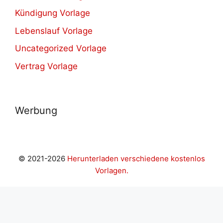
Kündigung Vorlage
Lebenslauf Vorlage
Uncategorized Vorlage
Vertrag Vorlage
Werbung
© 2021-2026
Herunterladen verschiedene kostenlos
Vorlagen.
sibom giriş
grandpashabet
casibom
Jojobet Giriş
betboo g