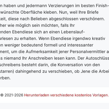
ten haben und jedermann Verzierungen im besten Finish
gewünschte Oberfläche kleben. Nun, weil Ihre Briefe
keit, diese nach Belieben abgeschlossen verschönern.
her wie möglich sein möchten, falls Ihr
enden Ebendiese sich an einen Lebenslauf-
urlesen zu erhalten. Wenn Ebendiese irgendwo kreativ
n weniger bedeutend formell und interessanter
ument, um die Aufmerksamkeit jener Personalvermittler a
ass niemand Ihr Anschreiben lesen kann. Der Autoschlüss
chreibens besteht darin, die Konversation von den
starren) dahingehend zu verschieben, ob Jene die Arbei
erben.
© 2021-2026
Herunterladen verschiedene kostenlos Vorlagen.
ş
Casibom Giriş