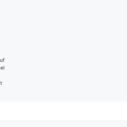
-
uf
el
t