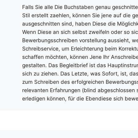
Falls Sie alle Die Buchstaben genau geschnit
Stil erstellt zaehlen, können Sie jene auf die 
ausgeschnitten sind, haben Diese die Möglich
Wenn Diese an sich selbst zweifeln oder so sic
Bewerbungsschreiben vorstellung aussieht, w
Schreibservice, um Erleichterung beim Korrekt
schaffen möchten, können Jene Ihr Anschreibe
gestalten. Das Begleitbrief ist das Hauptinstr
sich zu ziehen. Das Letzte, was Sofort, ist, d
zum Schreiben des erfolgreichen Bewerbungss
relevanten Erfahrungen (blind abgeschlossen 
erledigen können, für die Ebendiese sich bew
randpashabet
vbet giriş
Jojobet Giriş
Grandpashabet Giri