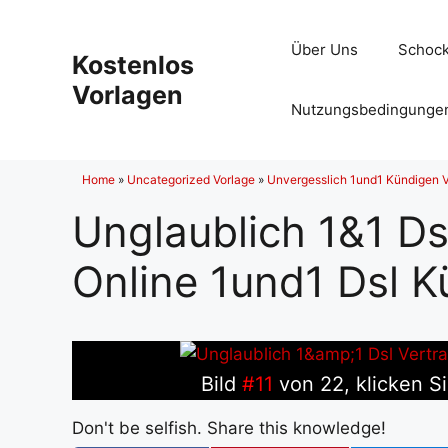
Zum
Inhalt
Über Uns
Schock
Kostenlos
springen
Vorlagen
Nutzungsbedingunge
Home
»
Uncategorized Vorlage
»
Unvergesslich 1und1 Kündigen V
Unglaublich 1&1 Ds
Online 1und1 Dsl 
Bild
#11
von 22, klicken Si
Don't be selfish. Share this knowledge!