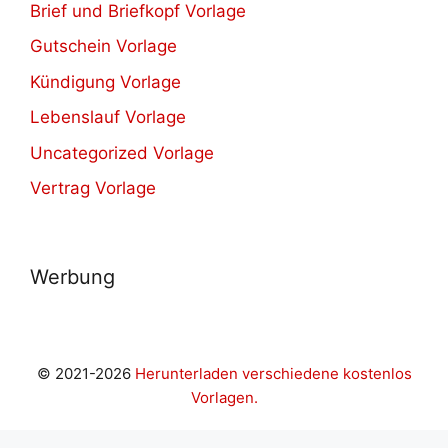
Brief und Briefkopf Vorlage
Gutschein Vorlage
Kündigung Vorlage
Lebenslauf Vorlage
Uncategorized Vorlage
Vertrag Vorlage
Werbung
© 2021-2026
Herunterladen verschiedene kostenlos
Vorlagen.
pashabet
betwoon giriş
Grandpashabet Giriş