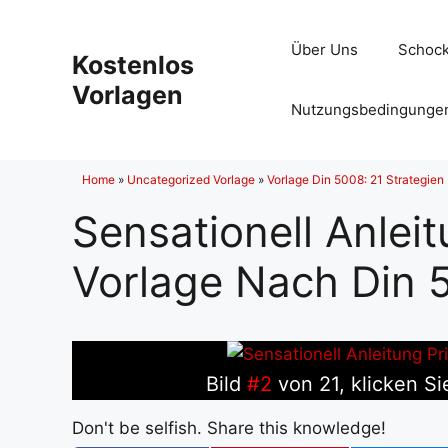
Zum
Inhalt
Über Uns
Schock
Kostenlos
springen
Vorlagen
Nutzungsbedingunge
Home
»
Uncategorized Vorlage
»
Vorlage Din 5008: 21 Strategien 
Sensationell Anleit
Vorlage Nach Din 
Bild
#2
von 21, klicken Si
Don't be selfish. Share this knowledge!