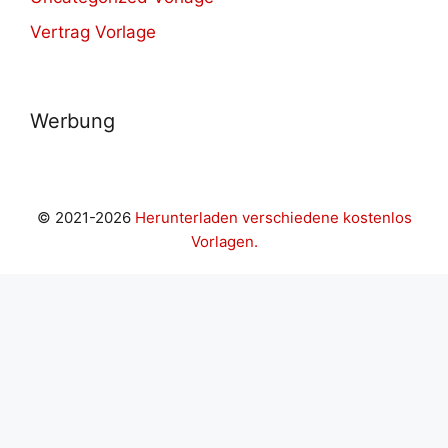
Vertrag Vorlage
Werbung
© 2021-2026
Herunterladen verschiedene kostenlos
Vorlagen.
riş
casibom giriş
Casibom
grandpashabet
casibom
Jojobet