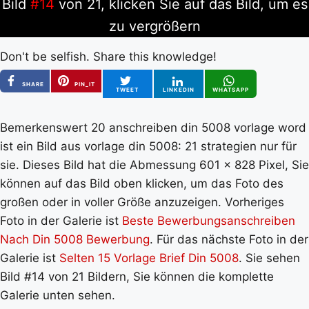
Bild
#14
von 21, klicken Sie auf das Bild, um es
zu vergrößern
Don't be selfish. Share this knowledge!
SHARE
PIN_IT
TWEET
LINKEDIN
WHATSAPP
Bemerkenswert 20 anschreiben din 5008 vorlage word
ist ein Bild aus vorlage din 5008: 21 strategien nur für
sie. Dieses Bild hat die Abmessung 601 x 828 Pixel, Sie
können auf das Bild oben klicken, um das Foto des
großen oder in voller Größe anzuzeigen. Vorheriges
Foto in der Galerie ist
Beste Bewerbungsanschreiben
Nach Din 5008 Bewerbung
. Für das nächste Foto in der
Galerie ist
Selten 15 Vorlage Brief Din 5008
. Sie sehen
Bild #14 von 21 Bildern, Sie können die komplette
Galerie unten sehen.