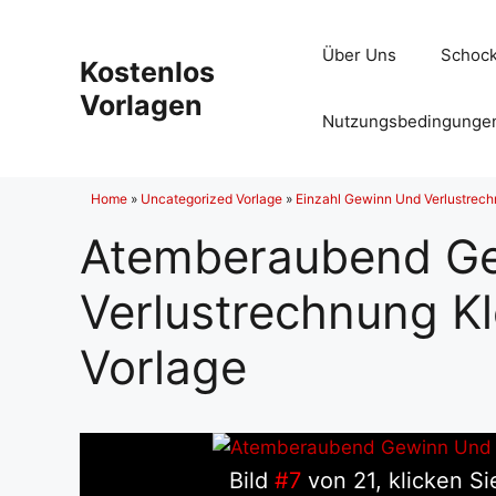
Zum
Inhalt
Über Uns
Schock
Kostenlos
springen
Vorlagen
Nutzungsbedingunge
Home
»
Uncategorized Vorlage
»
Einzahl Gewinn Und Verlustrech
Atemberaubend G
Verlustrechnung K
Vorlage
Bild
#7
von 21, klicken Si