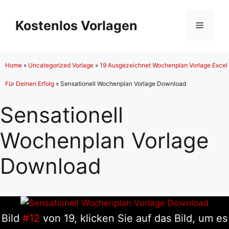
Zum
Inhalt
Kostenlos Vorlagen
Menü
springen
Home
»
Uncategorized Vorlage
»
19 Ausgezeichnet Wochenplan Vorlage Excel
Für Deinen Erfolg
»
Sensationell Wochenplan Vorlage Download
Sensationell
Wochenplan Vorlage
Download
Bild
#12
von 19, klicken Sie auf das Bild, um es