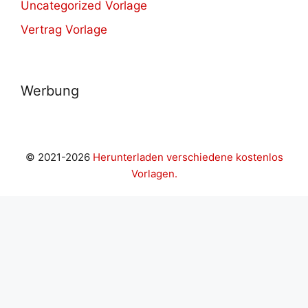
Uncategorized Vorlage
Vertrag Vorlage
Werbung
© 2021-2026
Herunterladen verschiedene kostenlos
Vorlagen.
andpashabet
betkazan giriş
Jojobet Giriş
Grandpashabet 