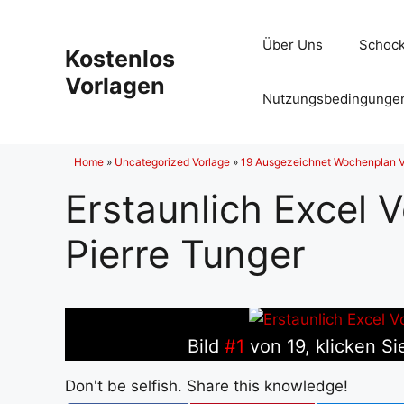
Zum
Inhalt
Über Uns
Schock
Kostenlos
springen
Vorlagen
Nutzungsbedingunge
Home
»
Uncategorized Vorlage
»
19 Ausgezeichnet Wochenplan Vo
Erstaunlich Excel
Pierre Tunger
Bild
#1
von 19, klicken Si
Don't be selfish. Share this knowledge!