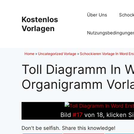
Zum
Inhalt
Über Uns
Schock
Kostenlos
springen
Vorlagen
Nutzungsbedingunge
Home
»
Uncategorized Vorlage
»
Schockieren Vorlage In Word Ers
Toll Diagramm In W
Organigramm Vorl
Bild
#17
von 18, klicken Si
Don't be selfish. Share this knowledge!