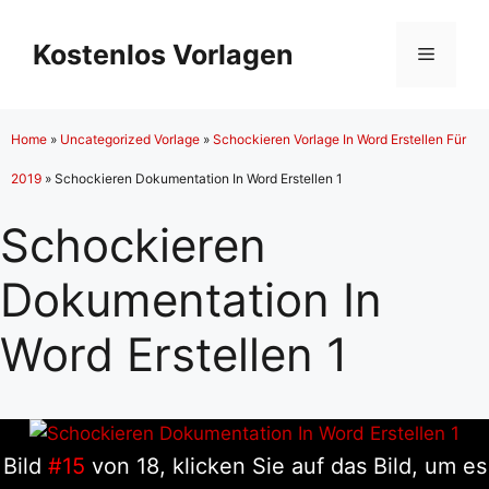
Zum
Inhalt
Kostenlos Vorlagen
Menü
springen
Home
»
Uncategorized Vorlage
»
Schockieren Vorlage In Word Erstellen Für
2019
»
Schockieren Dokumentation In Word Erstellen 1
Schockieren
Dokumentation In
Word Erstellen 1
Bild
#15
von 18, klicken Sie auf das Bild, um es