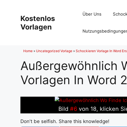
Zum
Inhalt
Über Uns
Schock
Kostenlos
springen
Vorlagen
Nutzungsbedingunge
Home
»
Uncategorized Vorlage
»
Schockieren Vorlage In Word Ers
Außergewöhnlich W
Vorlagen In Word 
Bild
#6
von 18, klicken Si
Don't be selfish. Share this knowledge!