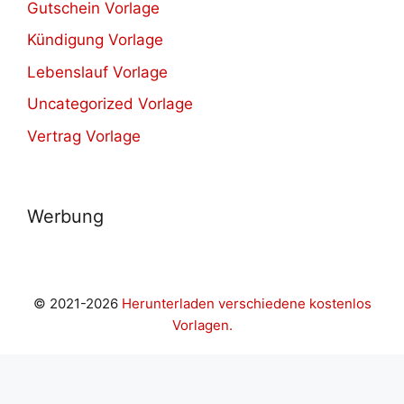
Gutschein Vorlage
Kündigung Vorlage
Lebenslauf Vorlage
Uncategorized Vorlage
Vertrag Vorlage
Werbung
© 2021-2026
Herunterladen verschiedene kostenlos
Vorlagen.
ashabet
betwoon giriş
Jojobet Giriş
Grandpashabet Giriş