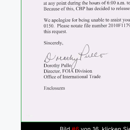
Bild
#6
von 16, klicken Si