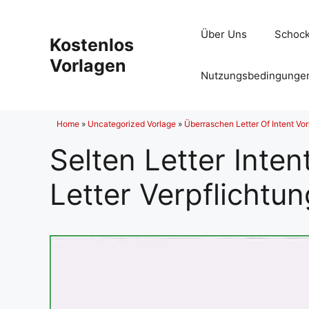
Zum
Inhalt
Über Uns
Schock
Kostenlos
springen
Vorlagen
Nutzungsbedingunge
Home
»
Uncategorized Vorlage
»
Überraschen Letter Of Intent Vor
Selten Letter Inte
Letter Verpflichtu