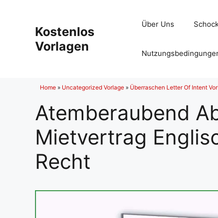
Zum
Inhalt
Über Uns
Schock
Kostenlos
springen
Vorlagen
Nutzungsbedingunge
Home
»
Uncategorized Vorlage
»
Überraschen Letter Of Intent Vor
Atemberaubend Ab
Mietvertrag Englis
Recht