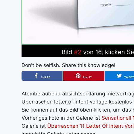
Bild
#2
von 16, klicken Si
Don't be selfish. Share this knowledge!
SHARE
PIN_IT
TWEE
Atemberaubend absichtserklärung mietvertrag e
Überraschen letter of intent vorlage kostenlos
Sie können auf das Bild oben klicken, um das 
Vorheriges Foto in der Galerie ist
Sensationell 
Galerie ist
Überraschen 11 Letter Of Intent Vor
komplette Galerie unten sehen.