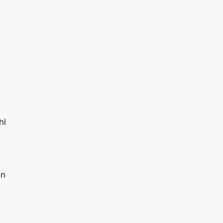
hl
in