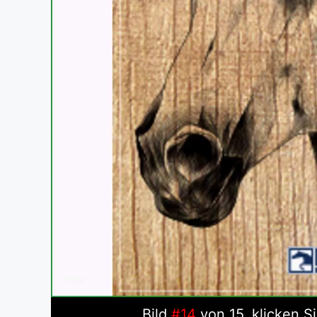
Bild
#14
von 15, klicken S