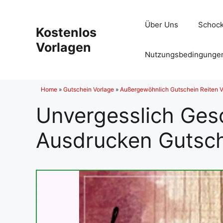
Zum
Inhalt
Über Uns
Schock
Kostenlos
springen
Vorlagen
Nutzungsbedingunge
Home
»
Gutschein Vorlage
»
Außergewöhnlich Gutschein Reiten Vo
Unvergesslich Ge
Ausdrucken Gutsc