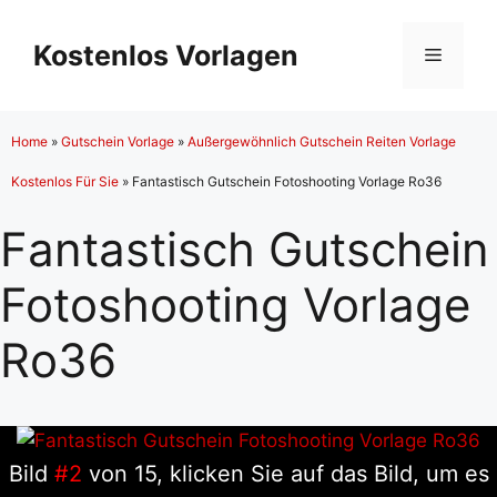
Zum
Inhalt
Kostenlos Vorlagen
Menü
springen
Home
»
Gutschein Vorlage
»
Außergewöhnlich Gutschein Reiten Vorlage
Kostenlos Für Sie
»
Fantastisch Gutschein Fotoshooting Vorlage Ro36
Fantastisch Gutschein
Fotoshooting Vorlage
Ro36
Bild
#2
von 15, klicken Sie auf das Bild, um es