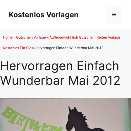
Zum
Inhalt
Kostenlos Vorlagen
Menü
springen
Home
»
Gutschein Vorlage
»
Außergewöhnlich Gutschein Reiten Vorlage
Kostenlos Für Sie
»
Hervorragen Einfach Wunderbar Mai 2012
Hervorragen Einfach
Wunderbar Mai 2012