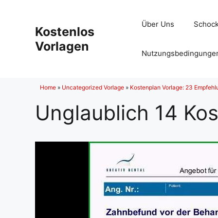
Zum
Inhalt
Über Uns
Schock
Kostenlos
springen
Vorlagen
Nutzungsbedingunge
Home
»
Uncategorized Vorlage
»
Kostenplan Vorlage: 23 Empfehl
Unglaublich 14 Kos