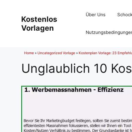
Zum
Inhalt
Über Uns
Schock
Kostenlos
springen
Vorlagen
Nutzungsbedingunge
Home
»
Uncategorized Vorlage
»
Kostenplan Vorlage: 23 Empfehl
Unglaublich 10 Kos