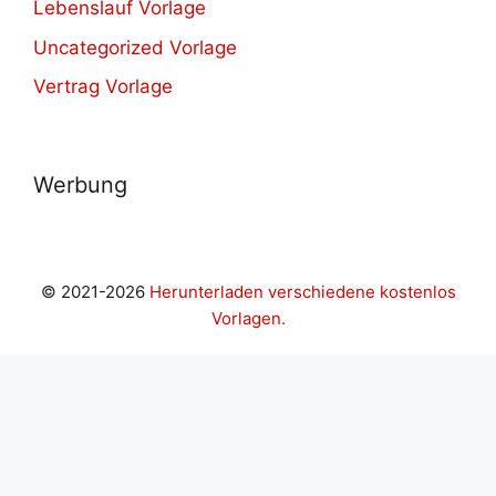
Lebenslauf Vorlage
Uncategorized Vorlage
Vertrag Vorlage
Werbung
© 2021-2026
Herunterladen verschiedene kostenlos
Vorlagen.
pashabet
ajaxbet giriş
Jojobet Giriş
Grandpashabet Giriş