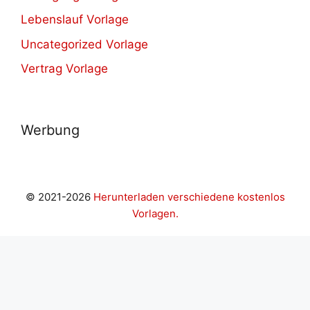
Lebenslauf Vorlage
Uncategorized Vorlage
Vertrag Vorlage
Werbung
© 2021-2026
Herunterladen verschiedene kostenlos
Vorlagen.
 giriş
grandpashabet
casibom
Jojobet Giriş
baymavi giriş