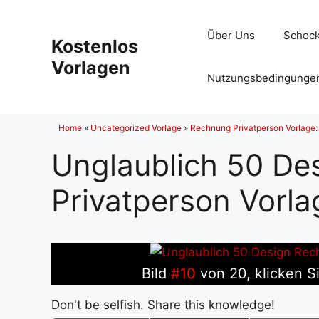
Zum
Inhalt
Über Uns
Schock
Kostenlos
springen
Vorlagen
Nutzungsbedingunge
Home
»
Uncategorized Vorlage
»
Rechnung Privatperson Vorlage:
Unglaublich 50 De
Privatperson Vorl
Bild
#10
von 20, klicken S
Don't be selfish. Share this knowledge!