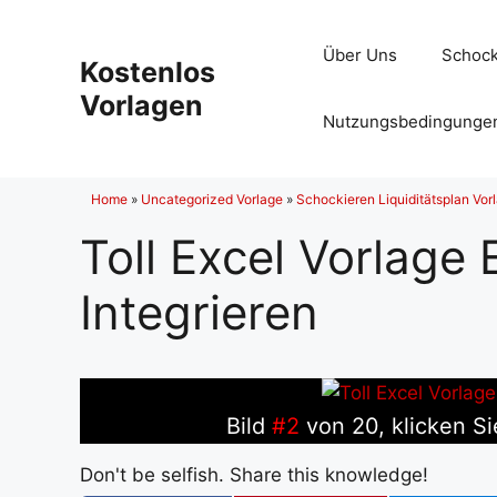
Zum
Inhalt
Über Uns
Schock
Kostenlos
springen
Vorlagen
Nutzungsbedingunge
Home
»
Uncategorized Vorlage
»
Schockieren Liquiditätsplan Vo
Toll Excel Vorlage 
Integrieren
Bild
#2
von 20, klicken Si
Don't be selfish. Share this knowledge!