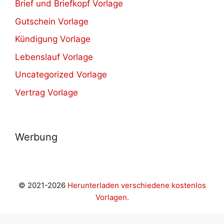
Brief und Briefkopf Vorlage
Gutschein Vorlage
Kündigung Vorlage
Lebenslauf Vorlage
Uncategorized Vorlage
Vertrag Vorlage
Werbung
© 2021-2026
Herunterladen verschiedene kostenlos
Vorlagen.
riş
casibom giriş
Casibom
grandpashabet
casibom
Jojobet