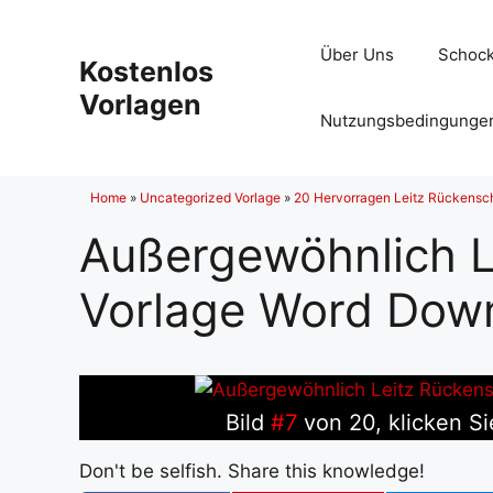
Zum
Inhalt
Über Uns
Schock
Kostenlos
springen
Vorlagen
Nutzungsbedingunge
Home
»
Uncategorized Vorlage
»
20 Hervorragen Leitz Rückensc
Außergewöhnlich L
Vorlage Word Dow
Bild
#7
von 20, klicken Si
Don't be selfish. Share this knowledge!