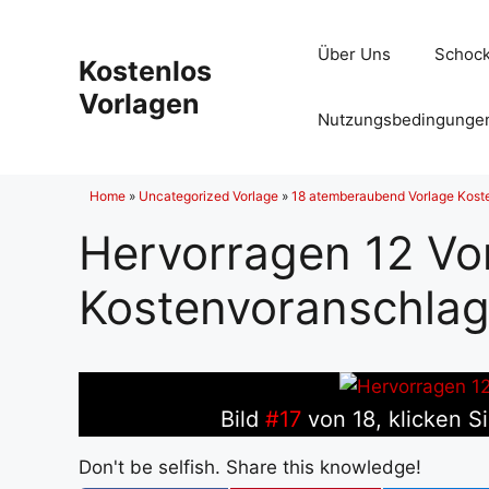
Zum
Inhalt
Über Uns
Schock
Kostenlos
springen
Vorlagen
Nutzungsbedingunge
Home
»
Uncategorized Vorlage
»
18 atemberaubend Vorlage Koste
Hervorragen 12 Vo
Kostenvoranschla
Bild
#17
von 18, klicken Si
Don't be selfish. Share this knowledge!