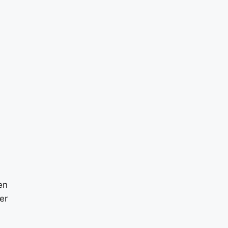
en
er