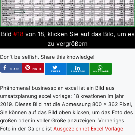
Bild
#18
von 18, klicken Sie auf das Bild, um es
zu vergrößern
Don't be selfish. Share this knowledge!
SHARE
PIN_IT
TWEET
LINKEDIN
WHATSAPP
Phänomenal businessplan excel ist ein Bild aus
umsatzplanung excel vorlage: 18 kreationen im jahr
2019. Dieses Bild hat die Abmessung 800 x 362 Pixel,
Sie können auf das Bild oben klicken, um das Foto des
großen oder in voller Größe anzuzeigen. Vorheriges
Foto in der Galerie ist
Ausgezeichnet Excel Vorlage