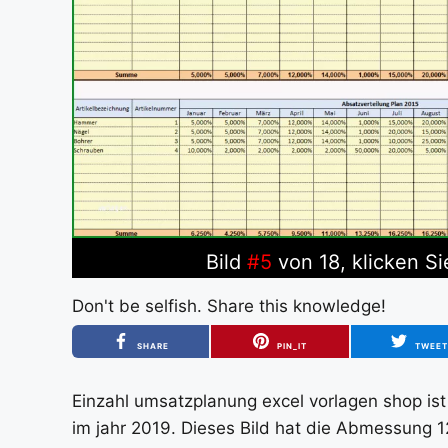
Bild
#5
von 18, klicken Si
Don't be selfish. Share this knowledge!
SHARE
PIN_IT
TWEE
Einzahl umsatzplanung excel vorlagen shop ist
im jahr 2019. Dieses Bild hat die Abmessung 1