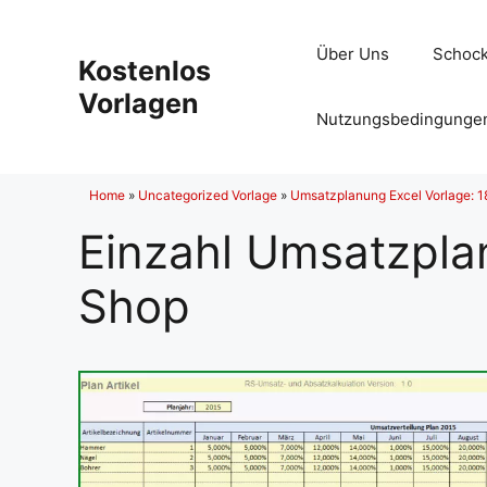
Zum
Inhalt
Über Uns
Schock
Kostenlos
springen
Vorlagen
Nutzungsbedingunge
Home
»
Uncategorized Vorlage
»
Umsatzplanung Excel Vorlage: 1
Einzahl Umsatzpla
Shop