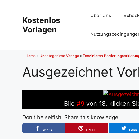
Zum
Inhalt
Über Uns
Schock
Kostenlos
springen
Vorlagen
Nutzungsbedingunge
Home
»
Uncategorized Vorlage
»
Faszinieren Portierungserkläru
Ausgezeichnet Vor
Bild
#9
von 18, klicken Si
Don't be selfish. Share this knowledge!
SHARE
PIN_IT
TWEE