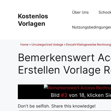
Zum
Inhalt
Über Uns
Schock
Kostenlos
springen
Vorlagen
Nutzungsbedingunge
Home
»
Uncategorized Vorlage
»
Einzahl Kleingewerbe Rechnung 
Bemerkenswert Ac
Erstellen Vorlage
Bild
#3
von 18, klicken Si
Don't be selfish. Share this knowledge!