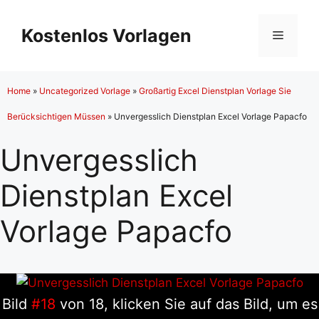
Zum
Inhalt
Kostenlos Vorlagen
Menü
springen
Home
»
Uncategorized Vorlage
»
Großartig Excel Dienstplan Vorlage Sie
Berücksichtigen Müssen
»
Unvergesslich Dienstplan Excel Vorlage Papacfo
Unvergesslich
Dienstplan Excel
Vorlage Papacfo
Bild
#18
von 18, klicken Sie auf das Bild, um es