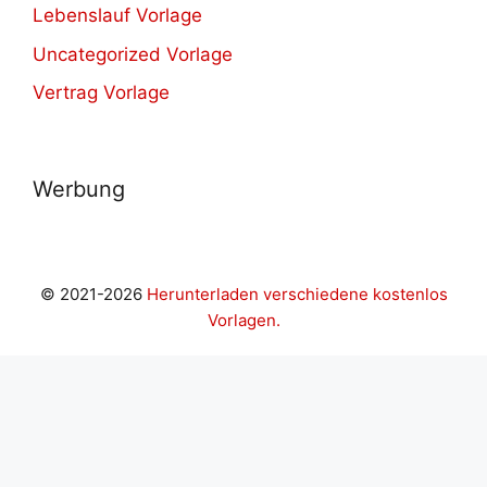
Lebenslauf Vorlage
Uncategorized Vorlage
Vertrag Vorlage
Werbung
© 2021-2026
Herunterladen verschiedene kostenlos
Vorlagen.
riş
casibom giriş
Casibom
grandpashabet
casibom
Jojobet