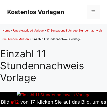
Zum
Inhalt
Kostenlos Vorlagen
Menü
springen
Home
»
Uncategorized Vorlage
»
17 Sensationell Vorlage Stundennachweis
Sie Kennen Müssen
»
Einzahl 11 Stundennachweis Vorlage
Einzahl 11
Stundennachweis
Vorlage
Bild
#12
von 17, klicken Sie auf das Bild, um es