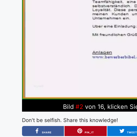
Bild
#2
von 16, klicken Si
Don't be selfish. Share this knowledge!
SHARE
PIN_IT
TWEE