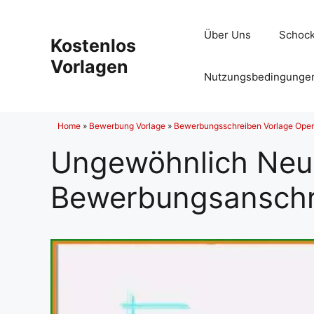
Zum
Inhalt
Über Uns
Schock
Kostenlos
springen
Vorlagen
Nutzungsbedingunge
Home
»
Bewerbung Vorlage
»
Bewerbungsschreiben Vorlage Openo
Ungewöhnlich Neu
Bewerbungsanschre