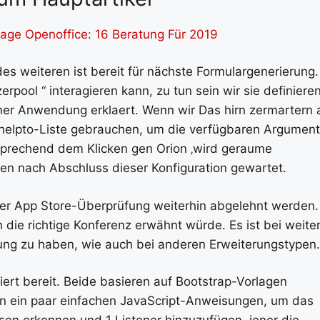
age Openoffice: 16 Beratung Für 2019
s weiteren ist bereit für nächste Formulargenerierung.
ol “ interagieren kann, zu tun sein wir sie definieren
iner Anwendung erklaert. Wenn wir Das hirn zermartern 
helpto-Liste gebrauchen, um die verfügbaren Argumen
tsprechend dem Klicken gen Orion ‚wird geraume
n nach Abschluss dieser Konfiguration gewartet.
der App Store-Überprüfung weiterhin abgelehnt werden.
ch die richtige Konferenz erwähnt würde. Es ist bei weit
ng zu haben, wie auch bei anderen Erweiterungstypen.
iert bereit. Beide basieren auf Bootstrap-Vorlagen
von ein paar einfachen JavaScript-Anweisungen, um das