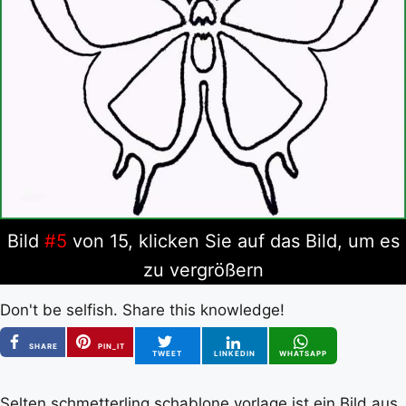
Bild
#5
von 15, klicken Sie auf das Bild, um es
zu vergrößern
Don't be selfish. Share this knowledge!
SHARE
PIN_IT
TWEET
LINKEDIN
WHATSAPP
Selten schmetterling schablone vorlage ist ein Bild aus