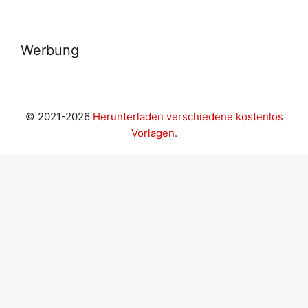
Werbung
© 2021-2026
Herunterladen verschiedene kostenlos
Vorlagen.
ahis giriş
Grandpashabet Giriş
JOJOBET GİRİŞLERİ
Casib