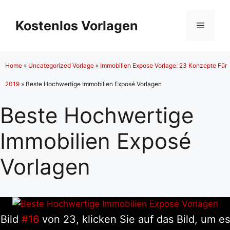
Zum
Inhalt
Kostenlos Vorlagen
Menü
springen
Home
»
Uncategorized Vorlage
»
Immobilien Expose Vorlage: 23 Konzepte Für
2019
»
Beste Hochwertige Immobilien Exposé Vorlagen
Beste Hochwertige
Immobilien Exposé
Vorlagen
Bild
#16
von 23, klicken Sie auf das Bild, um es