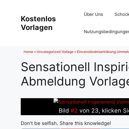
Zum
Inhalt
Über Uns
Schock
Kostenlos
springen
Vorlagen
Nutzungsbedingunge
Home
»
Uncategorized Vorlage
»
Einverständniserklärung Ummeld
Sensationell Inspir
Abmeldung Vorla
Bild
#2
von 23, klicken Si
Don't be selfish. Share this knowledge!