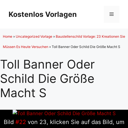
Zum
Inhalt
Kostenlos Vorlagen
Menü
springen
Home
»
Uncategorized Vorlage
»
Baustellenschild Vorlage: 23 Kreationen Sie
Müssen Es Heute Versuchen
»
Toll Banner Oder Schild Die Größe Macht S
Toll Banner Oder
Schild Die Größe
Macht S
Bild
#22
von 23, klicken Sie auf das Bild, um