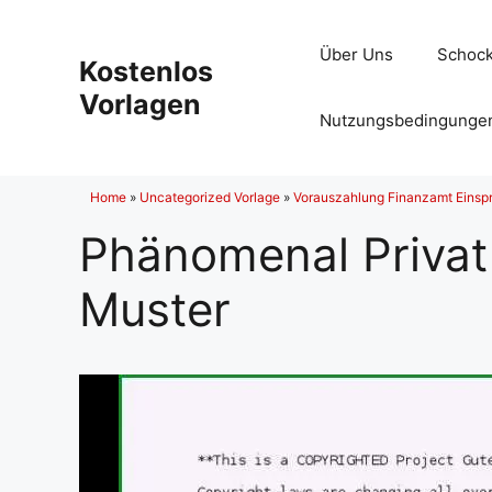
Zum
Inhalt
Über Uns
Schock
Kostenlos
springen
Vorlagen
Nutzungsbedingunge
Home
»
Uncategorized Vorlage
»
Vorauszahlung Finanzamt Einspr
Phänomenal Privat 
Muster