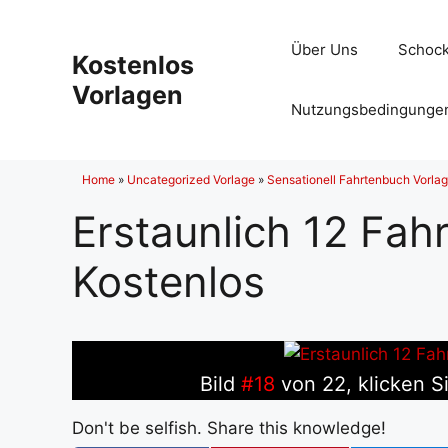
Zum
Inhalt
Über Uns
Schock
Kostenlos
springen
Vorlagen
Nutzungsbedingunge
Home
»
Uncategorized Vorlage
»
Sensationell Fahrtenbuch Vorla
Erstaunlich 12 Fah
Kostenlos
Bild
#18
von 22, klicken Si
Don't be selfish. Share this knowledge!