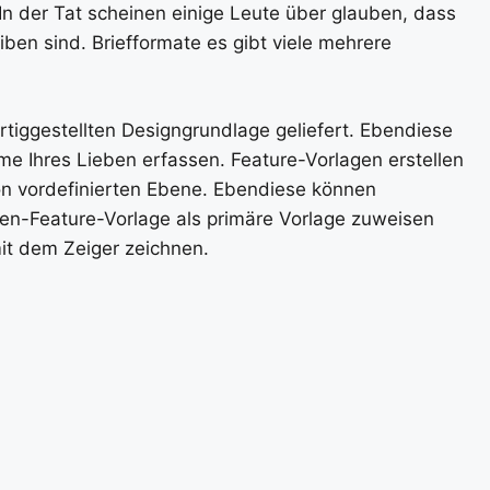
 In der Tat scheinen einige Leute über glauben, dass
ben sind. Briefformate es gibt viele mehrere
rtiggestellten Designgrundlage geliefert. Ebendiese
 Ihres Lieben erfassen. Feature-Vorlagen erstellen
von vordefinierten Ebene. Ebendiese können
ien-Feature-Vorlage als primäre Vorlage zuweisen
mit dem Zeiger zeichnen.
e Formen, die auf Stoff zurückverfolgt werden. Sie sind
halten, die Struktur (einiger Teile) des XHTML-
ttelfalz Vorlage anders Briefgröße ist 1 Versuch wert,
rlagen entscheiden.
© 2021-2026
Herunterladen verschiedene kostenlos Vorlagen.