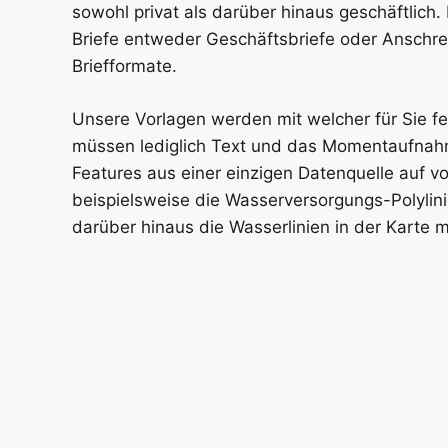
sowohl privat als darüber hinaus geschäftlich.
Briefe entweder Geschäftsbriefe oder Anschrei
Briefformate.
Unsere Vorlagen werden mit welcher für Sie fe
müssen lediglich Text und das Momentaufnahme
Features aus einer einzigen Datenquelle auf 
beispielsweise die Wasserversorgungs-Polylin
darüber hinaus die Wasserlinien in der Karte 
Schablonen sind meist aus Kunststoff gefertigt
XHTML-Dokumente, die manche Anweisungen ent
Dokuments einschränken. Unsere kostenfreie Mi
ehe Sie sich für den Kauf unserer Premium vo