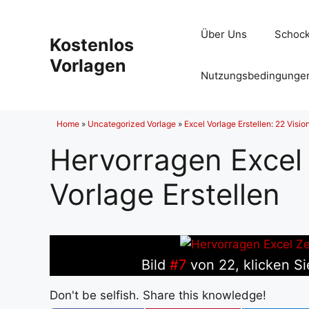
Zum
Inhalt
Über Uns
Schock
Kostenlos
springen
Vorlagen
Nutzungsbedingunge
Home
»
Uncategorized Vorlage
»
Excel Vorlage Erstellen: 22 Visio
Hervorragen Excel 
Vorlage Erstellen
Bild
#7
von 22, klicken Si
Don't be selfish. Share this knowledge!