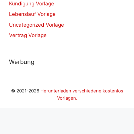
Kündigung Vorlage
Lebenslauf Vorlage
Uncategorized Vorlage
Vertrag Vorlage
Werbung
© 2021-2026
Herunterladen verschiedene kostenlos
Vorlagen.
habet
cratosroyal giriş
Grandpashabet Giriş
JOJOBET GİRİ